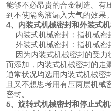
能够不必昂贵的合金制造。有
到不使隔离液漏入大气的效果
4、内装式机械密封和外装式机
内装式机械密封：指机械密
外装式机械密封：指机械密
因为内装式机械密封的受力状
而添加，内装式机械密封的走
通常状况均选用内装式机械密
且又不想思考用有压两层机械
密封。
5、旋转式机械密封和停止式机