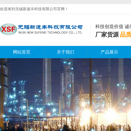
欢迎来到无锡新速丰科技有限公司官网！
科技创造价值 诚
厂家货源
品
网站首页
关于我们
产品展示