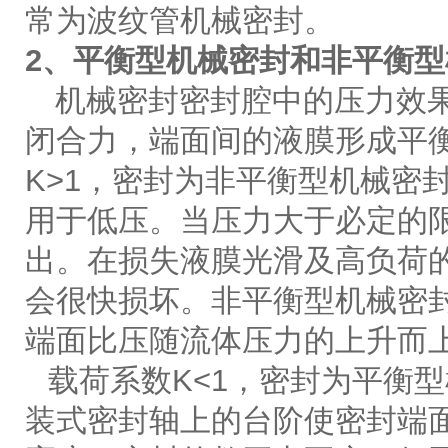
常为波纹管机械密封。
2、平衡型机械密封和非平衡
机械密封密封腔中的压力效果
闭合力，端面间的液膜形成平
K>1，密封为非平衡型机械密
用于低压。当压力大于必定的
出。在损失液膜光滑及高负荷
会很快损坏。非平衡型机械密
端面比压随流体压力的上升而
载荷系数K<1，密封为平衡
装式密封轴上的台阶使密封端