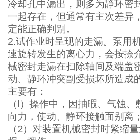
冷却孔中漏出，则多为静环密封
一起存在，但通常有主次差异
定能正确判别。
2.试作业时呈现的走漏。泵用
速旋转发生的离心力，会按捺
械密封走漏在扫除轴间及端盖
动、静环冲突副受损坏所造成
主要有：
（l）操作中，因抽暇、气蚀、
向力，使动、静环接触面别离
（2）对装置机械密封时紧缩