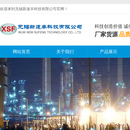
欢迎来到无锡新速丰科技有限公司官网！
科技创造价值 诚
厂家货源
品
网站首页
关于我们
产品展示