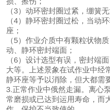
损、擦伤；
（3）动环密封圈过紧，绷簧
（4）静环密封圈过松，当动
座；
（5）作业介质中有颗粒状物
动、静环密封端面；
（6）设计选型有误，密封端
大等。上述景象在试作业中经
静环座等予以消除，但大都需
3.正常作业中俄然走漏。离心
常磨损或已达到运用寿命，而
作、保护不当致使的。