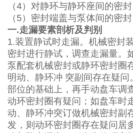
（4）对静环与静环座间的密封
（5）密封端盖与泵体间的密封
一.走漏要素剖析及判别
1.装置静试时走漏。机械密封
密封进行静试，调查走漏量。
泵配套机械密封或静环密封圈
明动、静环冲 突副间存在疑问
部位的基础上，再手动盘车调
动环密封圈有疑问；如盘车时走
动、静环冲突订做机械密封副
发，则动环密封圈存在疑问居