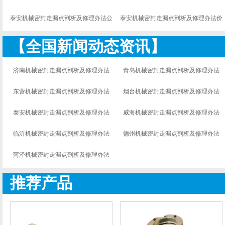
家
价
泰安机械密封走漏点剖析及修理办法公
泰安机械密封走漏点剖析及修理办法价
司
格
【全国新闻动态资讯】
济南机械密封走漏点剖析及修理办法
青岛机械密封走漏点剖析及修理办法
东营机械密封走漏点剖析及修理办法
烟台机械密封走漏点剖析及修理办法
泰安机械密封走漏点剖析及修理办法
威海机械密封走漏点剖析及修理办法
临沂机械密封走漏点剖析及修理办法
德州机械密封走漏点剖析及修理办法
菏泽机械密封走漏点剖析及修理办法
推荐产品