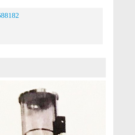
688182