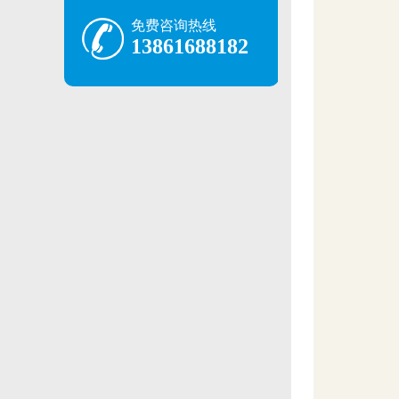
免费咨询热线
13861688182