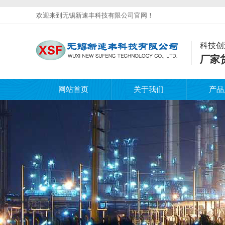
欢迎来到无锡新速丰科技有限公司官网！
科技创
厂家
网站首页
关于我们
产品