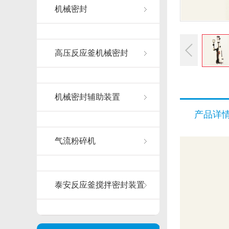
机械密封
高压反应釜机械密封
机械密封辅助装置
产品详
气流粉碎机
泰安反应釜搅拌密封装置