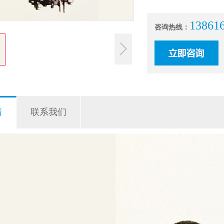
13861
咨询热线：
情
联系我们