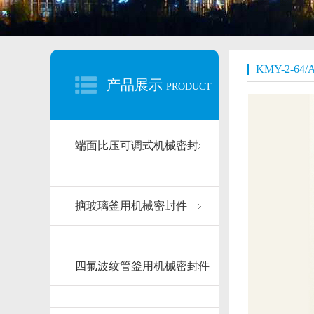
KMY-2-
产品展示
PRODUCT
端面比压可调式机械密封
搪玻璃釜用机械密封件
四氟波纹管釜用机械密封件