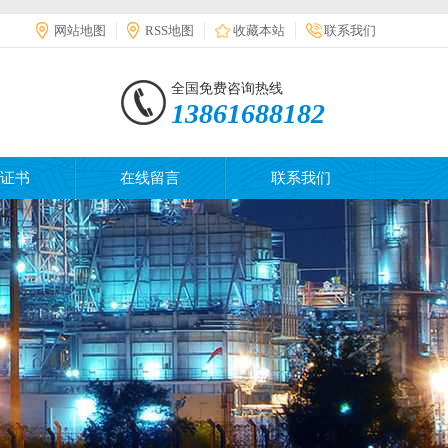
网站地图
RSS地图
收藏本站
联系我们
全国免费咨询热线
13861688182
证书
在线留言
联系我们