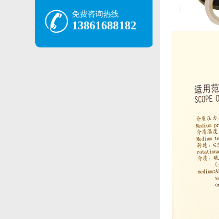
免费咨询热线
13861688182