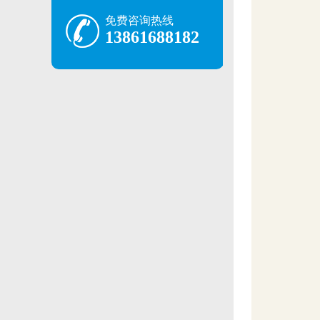
免费咨询热线
13861688182