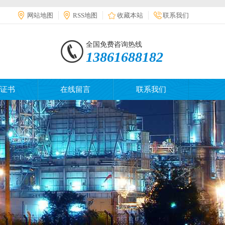
网站地图
RSS地图
收藏本站
联系我们
全国免费咨询热线
13861688182
证书
在线留言
联系我们