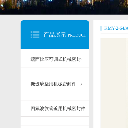
KMY-2-
产品展示
PRODUCT
端面比压可调式机械密封
搪玻璃釜用机械密封件
四氟波纹管釜用机械密封件