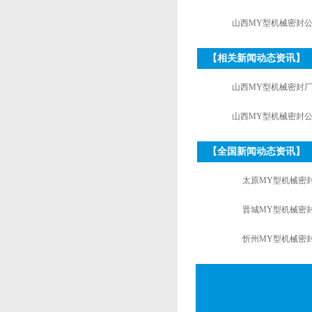
山西MY型机械密封
【相关新闻动态资讯】
山西MY型机械密封
山西MY型机械密封
【全国新闻动态资讯】
太原MY型机械密
晋城MY型机械密
忻州MY型机械密