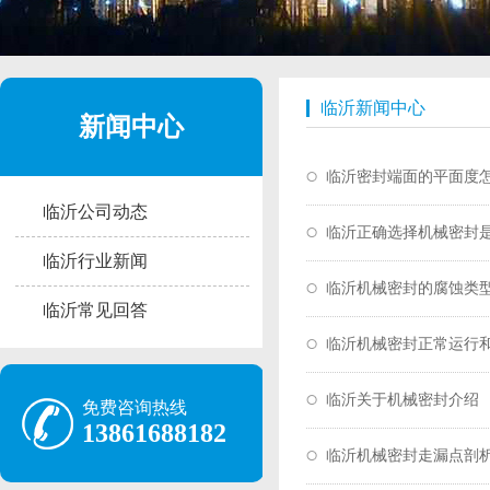
临沂新闻中心
新闻中心
临沂密封端面的平面度
临沂公司动态
临沂正确选择机械密封
临沂行业新闻
临沂机械密封的腐蚀类
临沂常见回答
临沂机械密封正常运行
临沂关于机械密封介绍
免费咨询热线
13861688182
临沂机械密封走漏点剖