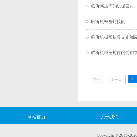
临沂高压下的机械密封
临沂机械密封技能
临沂机械密封多见走漏
临沂机械密封件的使用
1
首页
上一页
网站首页
关于我们
Copyright © 20