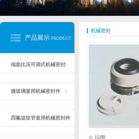
机械密封
产品展示
PRODUCT
端面比压可调式机械密封
搪玻璃釜用机械密封件
四氟波纹管釜用机械密封件
152型